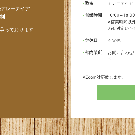
塾名
アレーテイア
塾アレーテイア
営業時間
10:00～18:00
制
※営業時間以
わせ対応いた
のみ承っております。
定休日
不定休
都内某所
お問い合わせ
す
※Zoom対応致します。