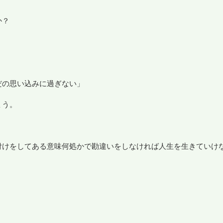
か？
。
だの思い込みに過ぎない」
ょう。
付けをしてある意味何処かで勘違いをしなければ人生を生きていけ